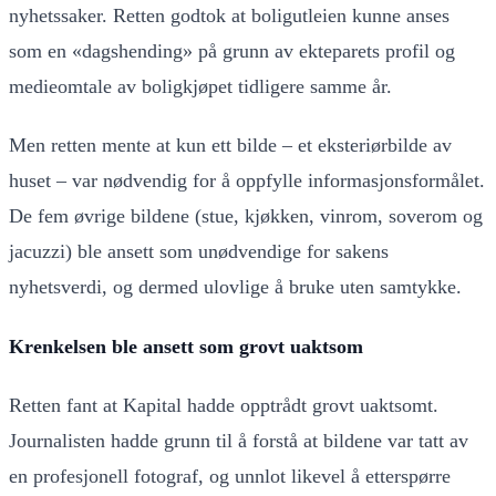
nyhetssaker. Retten godtok at boligutleien kunne anses
som en «dagshending» på grunn av ekteparets profil og
medieomtale av boligkjøpet tidligere samme år.
Men retten mente at kun ett bilde – et eksteriørbilde av
huset – var nødvendig for å oppfylle informasjonsformålet.
De fem øvrige bildene (stue, kjøkken, vinrom, soverom og
jacuzzi) ble ansett som unødvendige for sakens
nyhetsverdi, og dermed ulovlige å bruke uten samtykke.
Krenkelsen ble ansett som grovt uaktsom
Retten fant at Kapital hadde opptrådt grovt uaktsomt.
Journalisten hadde grunn til å forstå at bildene var tatt av
en profesjonell fotograf, og unnlot likevel å etterspørre